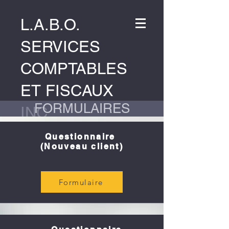
L.A.B.O.
SERVICES
COMPTABLES
ET FISCAUX
FORMULAIRES
INC.
Questionnaire
SUR RENDEZ-VOUS,
(Nouveau client)
RELEVÉS FIS
CAUX FORMAT
Formulaire
PAPIE
R REQUIS
.
RÉSERVATION DES RENDEZ-