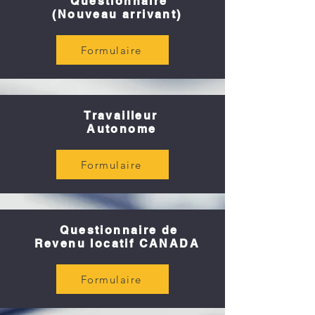
Questionnaire
VOUS UNIQUEMENT PA
R
(Nouveau arrivant)
APPEL
.
Formulaire
Travailleur
514.441.3038
Autonome
Formulaire
Questionnaire de
Revenu locatif CANADA
Formulaire